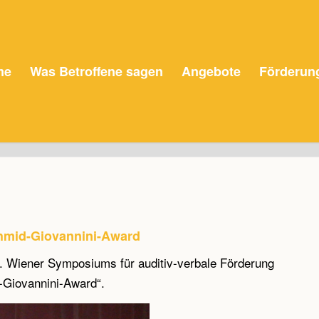
me
Was Betroffene sagen
Angebote
Förderun
Schmid-Giovannini-Award
1. Wiener Symposiums für auditiv-verbale Förderung
-Giovannini-Award“.